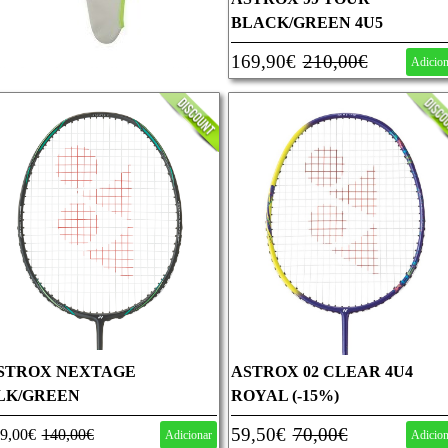
BLACK/GREEN 4U5
169,90€
210,00€
Adicio
STROX NEXTAGE
ASTROX 02 CLEAR 4U4
LK/GREEN
ROYAL (-15%)
59,50€
70,00€
9,00€
140,00€
Adicionar
Adicio