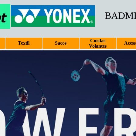
BADM
Cordas
Textil
Sacos
Acess
Volantes