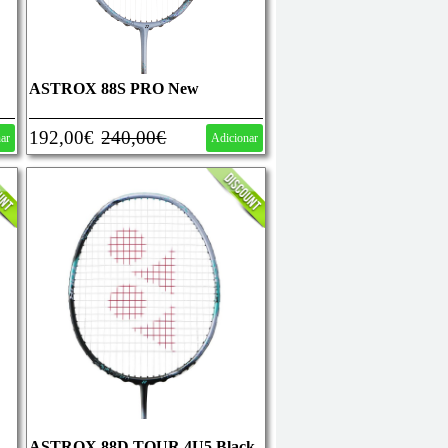
ASTROX 88S PRO New
192,00€
240,00€
nar
Adicionar
ASTROX 88D TOUR 4U5 Black