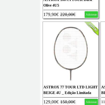
Olive 4U5
179,90€
220,00€
Adicionar
ASTROX 77 TOUR LTD LIGHT
A
BEIGE 4U _ Edição Limitada
B
129,00€
150,00€
11
Adicionar