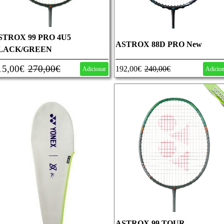
STROX 99 PRO 4U5
ASTROX 88D PRO New
LACK/GREEN
15,00€
270,00€
192,00€
240,00€
Adicionar
Adicio
ASTROX 99 TOUR