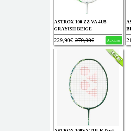
ASTROX 100 ZZ VA 4U5
A
GRAYISH BEIGE
B
229,90€
270,00€
2
Adicionar
ASTROX 100VA TOUR Dark