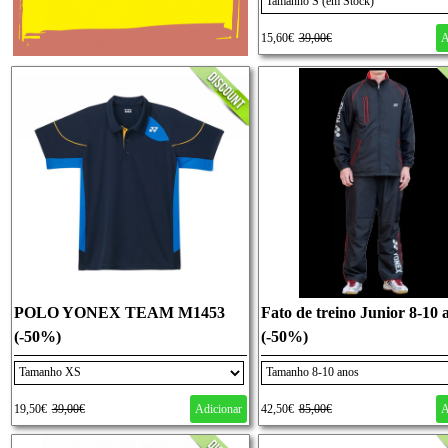
15,60€
39,00€
A
POLO YONEX TEAM M1453
Fato de treino Junior 8-10 
(-50%)
(-50%)
19,50€
39,00€
Adicionar
42,50€
85,00€
A