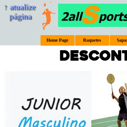
↑ atualize 
página
Home Page
Raquetes
Sapat
Desconto 