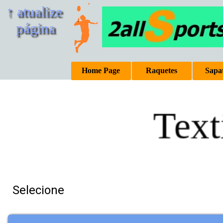
↑ atualize 
página
Home Page
Raquetes
Sapat
Text
Selecione